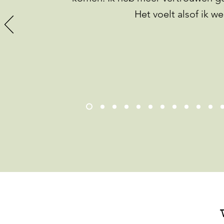
Het voelt alsof ik we