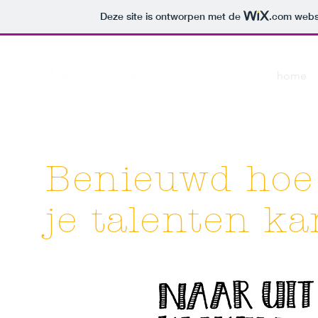
Deze site is ontworpen met de
.com
websi
home
Benieuwd hoe 
je talenten k