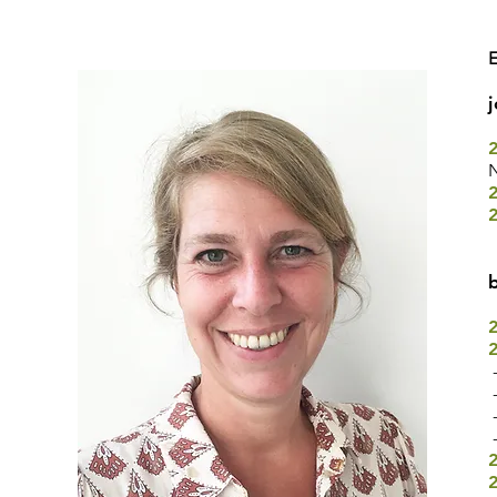
2
2
2
-
-
-
-