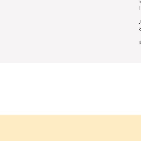
n
H
J
k
I